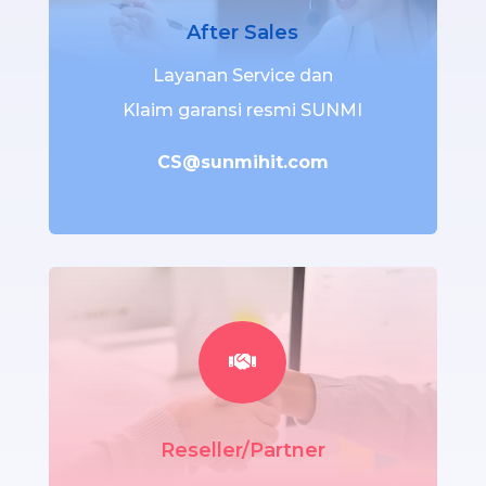
After Sales
Layanan Service dan
Klaim garansi resmi SUNMI
CS@sunmihit.com

Reseller/Partner