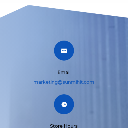

Email
marketing@sunmihit.com

Store Hours