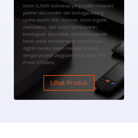
resmi SUNMI Indonesia yang sudah melayani
partner dan reseller dari berbagai bidang
usaha seperti ritel, restoran, bisnis logistik,
manufaktur, dan sistem pembayaran
terintegrasi. Kami telah membantu pemilik
bisnis untuk mempercepat transformasi
digital mereka dalam mengelola bisnis
dengan produk unggulan mesin kasir POS
(Point Of Sales).
Lihat Produk