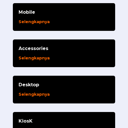
Mobile
Selengkapnya
Accessories
Selengkapnya
Desktop
Selengkapnya
KiosK