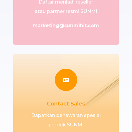
Daftar menjadi reseller
atau partner resmi SUNMI
marketing@sunmihit.com

Contact Sales
Dapatkan penawaran spesial
produk SUNMI